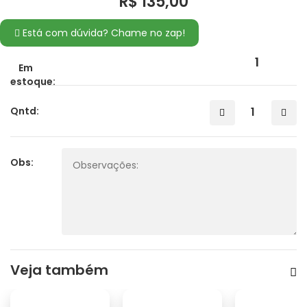
R$ 135,00
Está com dúvida? Chame no zap!
1
Em
estoque:
Qntd:
Obs:
Veja também