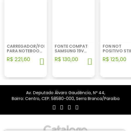
CARREGADOR/FONTE
FONTE COMPAT
FON NOT
PARA NOTEBOOK
SAMSUNG 19V
POSITIVO STI
TYPE C 60W (05)
3.16A PINO
15W 3.0 NR SE
R$ 221,60
R$ 130,00
R$ 125,00
5.5MM*3.0MM
5003307 /
Av. Deputado Álvaro Gaudêncio, Nº 44,
Bairro: Centro, CEP: 58580-000, Serra Branca/Paraíba